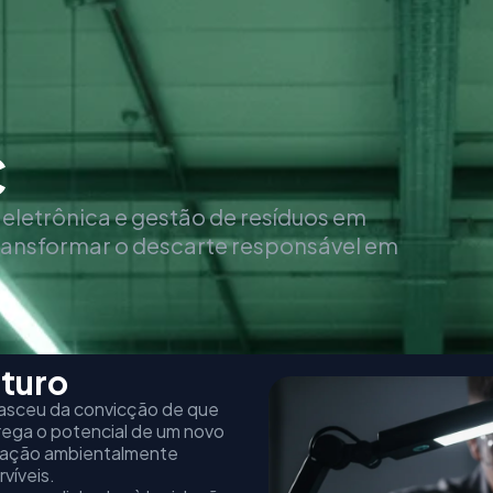
C
eletrônica e gestão de resíduos em
ransformar o descarte responsável em
turo
asceu da convicção de que
ega o potencial de um novo
inação ambientalmente
víveis.