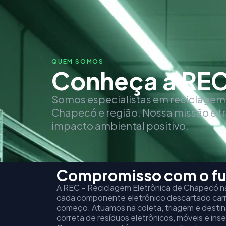
QUEM SOMOS
Conheça a RE
Somos especialistas em reciclagem 
Chapecó e região. Nossa missão é t
impacto ambiental positivo.
Compromisso com o fu
A REC – Reciclagem Eletrônica de Chapecó n
cada componente eletrônico descartado carr
começo. Atuamos na coleta, triagem e dest
correta de resíduos eletrônicos, móveis e inser