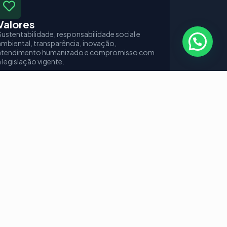
Valores
Sustentabilidade, responsabilidade social e
ambiental, transparência, inovação,
atendimento humanizado e compromisso com
 legislação vigente.
destinação correta
m substâncias que, quando descartadas
 solo e água. Ao mesmo tempo, são
riais que podem ser recuperados e