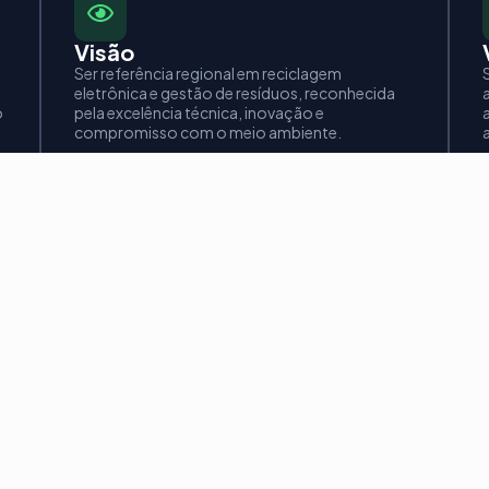
Visão
Ser referência regional em reciclagem
eletrônica e gestão de resíduos, reconhecida
o
pela excelência técnica, inovação e
compromisso com o meio ambiente.
a
O impacto da 
Resíduos eletrônicos contê
incorretamente, contaminam
compostos por metais e mate